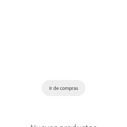
Elige tu diseño hoy
Usa tus artículos de discapacidad visual y ayuda
al sitio
Ir de compras