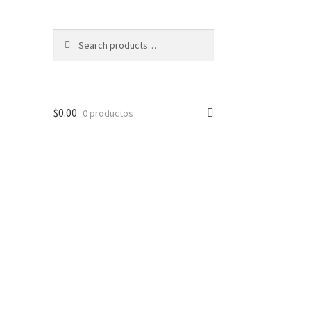
Search
Search
for:
$
0.00
0 productos