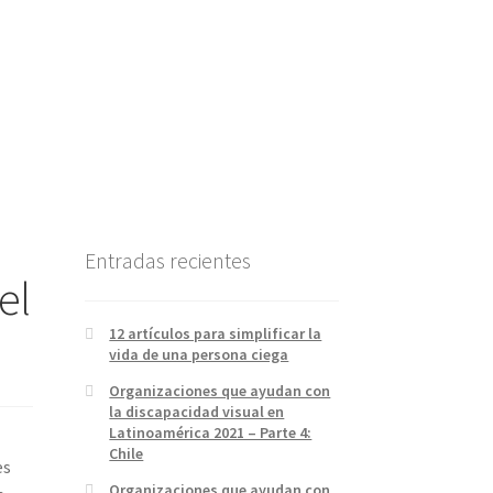
Entradas recientes
el
12 artículos para simplificar la
vida de una persona ciega
Organizaciones que ayudan con
la discapacidad visual en
Latinoamérica 2021 – Parte 4:
Chile
es
Organizaciones que ayudan con