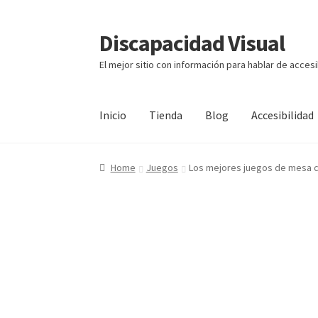
Discapacidad Visual
Ir
Ir
a
al
El mejor sitio con información para hablar de accesi
la
contenido
navegación
Inicio
Tienda
Blog
Accesibilidad
Home
Juegos
Los mejores juegos de mesa c