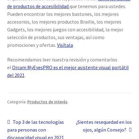
de productos de accesibilidad
que tenemos para ustedes.
Pueden encontrar los mejores bastones, los mejores
accesorios, los mejores productos Braille, los mejores
Gadgets, los mejores juegos con accesibilidad, la mejor
selección de productos, sus ventajas, así como
promociones y ofertas.
Visítala
.
Recomendamos leer nuestra revisión y comentarios
el
Orcam MyEyesPRO es el mejor asistente visual portátil
del 2021
.
Categoría:
Productos de interés
Navegación
Anterior:
Siguiente:
Top 3 de las tecnologías
¿Sientes resequedad en los
para personas con
ojos, algún Consejo?
de
discapacidad visual en 2021